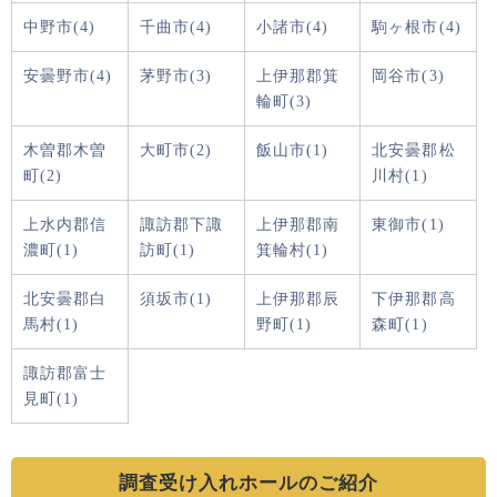
中野市(4)
千曲市(4)
小諸市(4)
駒ヶ根市(4)
安曇野市(4)
茅野市(3)
上伊那郡箕
岡谷市(3)
輪町(3)
木曽郡木曽
大町市(2)
飯山市(1)
北安曇郡松
町(2)
川村(1)
上水内郡信
諏訪郡下諏
上伊那郡南
東御市(1)
濃町(1)
訪町(1)
箕輪村(1)
北安曇郡白
須坂市(1)
上伊那郡辰
下伊那郡高
馬村(1)
野町(1)
森町(1)
諏訪郡富士
見町(1)
調査受け入れホールのご紹介