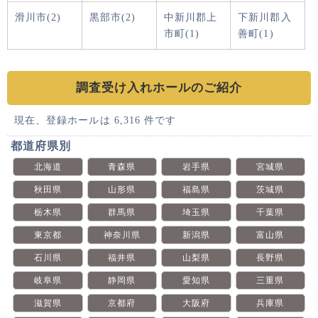
滑川市(2)
黒部市(2)
中新川郡上
下新川郡入
市町(1)
善町(1)
調査受け入れホールのご紹介
現在、登録ホールは 6,316 件です
都道府県別
北海道
青森県
岩手県
宮城県
秋田県
山形県
福島県
茨城県
栃木県
群馬県
埼玉県
千葉県
東京都
神奈川県
新潟県
富山県
石川県
福井県
山梨県
長野県
岐阜県
静岡県
愛知県
三重県
滋賀県
京都府
大阪府
兵庫県