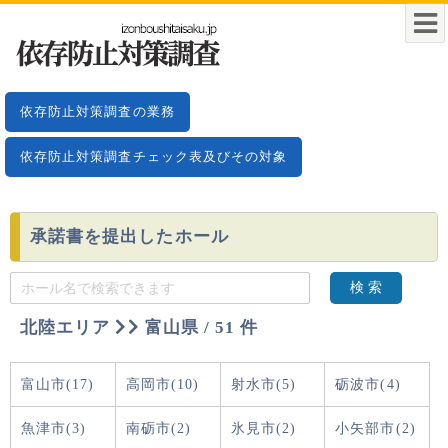
依存防止対策調査の業務
依存防止対策調査チェック表及びその対象
承諾書を提出したホール
検 索
北陸エリア
富山県 / 51 件
富山市(17)
高岡市(10)
射水市(5)
砺波市(4)
魚津市(3)
南砺市(2)
氷見市(2)
小矢部市(2)